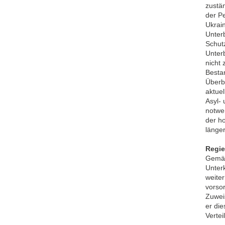
zustä
der P
Ukrain
Unter
Schut
Unter
nicht
Besta
Überb
aktuel
Asyl-
notwe
der h
länger
Regie
Gemäs
Unter
weiter
vorsor
Zuwei
er die
Verte