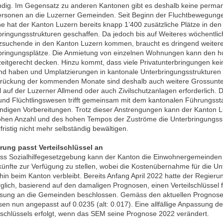
ndig. Im Gegensatz zu anderen Kantonen gibt es deshalb keine perman
ersonen an die Luzerner Gemeinden. Seit Beginn der Fluchtbewegung
e hat der Kanton Luzern bereits knapp 1’400 zusätzliche Plätze in den
bringungsstrukturen geschaffen. Da jedoch bis auf Weiteres wöchentli
zsuchende in den Kanton Luzern kommen, braucht es dringend weiter
bringungsplätze. Die Anmietung von einzelnen Wohnungen kann den h
 zeitgerecht decken. Hinzu kommt, dass viele Privatunterbringungen ke
nd haben und Umplatzierungen in kantonale Unterbringungsstrukturen 
rückung der kommenden Monate sind deshalb auch weitere Grossunte
l auf der Luzerner Allmend oder auch Zivilschutzanlagen erforderlich. D
 und Flüchtlingswesen trifft gemeinsam mit dem kantonalen Führungsst
ndigen Vorbereitungen. Trotz dieser Anstrengungen kann der Kanton 
ohen Anzahl und des hohen Tempos der Zuströme die Unterbringungssi
fristig nicht mehr selbständig bewältigen.
rung passt Verteilschlüssel an
s Sozialhilfegesetzgebung kann der Kanton die Einwohnergemeinden v
künfte zur Verfügung zu stellen, wobei die Kostenübernahme für die Un
hin beim Kanton verbleibt. Bereits Anfang April 2022 hatte der Regieru
glich, basierend auf den damaligen Prognosen, einen Verteilschlüssel für
sung an die Gemeinden beschlossen. Gemäss den aktuellen Prognos
sen nun angepasst auf 0.0235 (alt: 0.017). Eine allfällige Anpassung d
ilschlüssels erfolgt, wenn das SEM seine Prognose 2022 verändert.