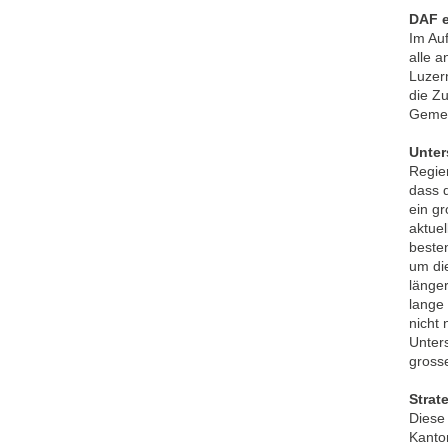
DAF e
Im Au
alle a
Luzern
die Z
Gemei
Unter
Regie
dass 
ein g
aktue
beste
um di
länge
lange 
nicht
Unter
gross
Strat
Diese
Kanto