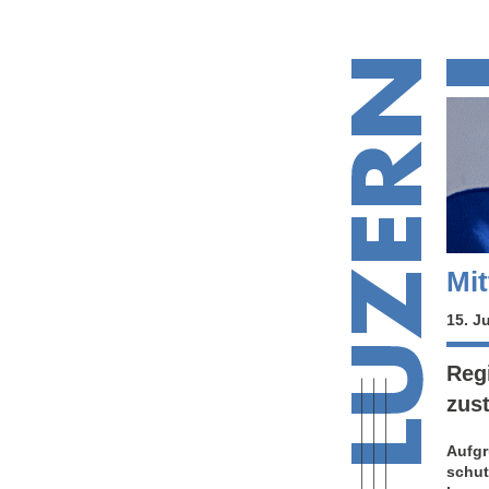
Mit
15. J
Regi
zus
Aufgr
schut