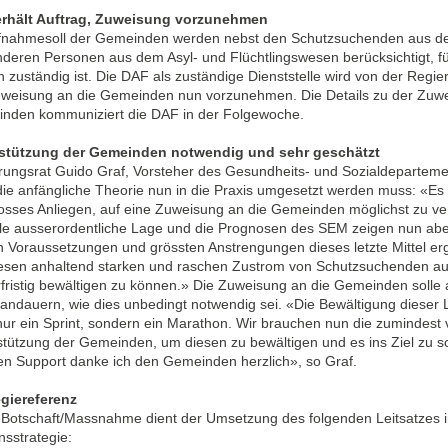
rhält Auftrag, Zuweisung vorzunehmen
fnahmesoll der Gemeinden werden nebst den Schutzsuchenden aus de
nderen Personen aus dem Asyl- und Flüchtlingswesen berücksichtigt, f
 zuständig ist. Die DAF als zuständige Dienststelle wird von der Regie
uweisung an die Gemeinden nun vorzunehmen. Die Details zu der Zuwe
nden kommuniziert die DAF in der Folgewoche.
stützung der Gemeinden notwendig und sehr geschätzt
rungsrat Guido Graf, Vorsteher des Gesundheits- und Sozialdeparteme
die anfängliche Theorie nun in die Praxis umgesetzt werden muss: «Es 
rosses Anliegen, auf eine Zuweisung an die Gemeinden möglichst zu ver
lle ausserordentliche Lage und die Prognosen des SEM zeigen nun aber,
n Voraussetzungen und grössten Anstrengungen dieses letzte Mittel er
esen anhaltend starken und raschen Zustrom von Schutzsuchenden au
rfristig bewältigen zu können.» Die Zuweisung an die Gemeinden solle 
andauern, wie dies unbedingt notwendig sei. «Die Bewältigung dieser L
 nur ein Sprint, sondern ein Marathon. Wir brauchen nun die zumindes
stützung der Gemeinden, um diesen zu bewältigen und es ins Ziel zu s
en Support danke ich den Gemeinden herzlich», so Graf.
egiereferenz
 Botschaft/Massnahme dient der Umsetzung des folgenden Leitsatzes i
nsstrategie: