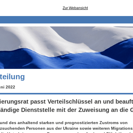
Zur Webansicht
teilung
uni 2022
erungsrat passt Verteilschlüssel an und beauft
tändige Dienststelle mit der Zuweisung an die
und des anhaltend starken und prognostizierten Zustroms von
zsuchenden Personen aus der Ukraine sowie weiteren Migratio