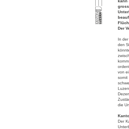
kann 
gross
Unter
beauf
Flüch
Der V
In de
den S
könnte
zwisc
komme
orden
von e
somit
schwei
Luzer
Dezem
Zustä
die U
Kanto
Der Ka
Unter