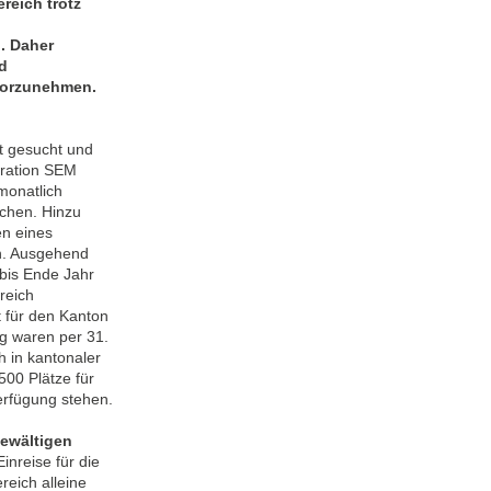
reich trotz
. Daher
nd
vorzunehmen.
t gesucht und
gration SEM
monatlich
chen. Hinzu
n eines
en. Ausgehend
 bis Ende Jahr
reich
t für den Kanton
ig waren per 31.
 in kantonaler
00 Plätze für
erfügung stehen.
bewältigen
inreise für die
eich alleine