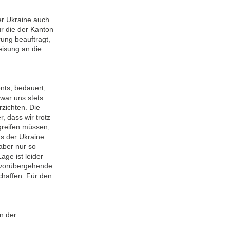
r Ukraine auch
ür die der Kanton
rung beauftragt,
isung an die
nts, bedauert,
war uns stets
zichten. Die
 dass wir trotz
greifen müssen,
s der Ukraine
aber nur so
age ist leider
t vorübergehende
chaffen. Für den
n der