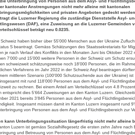
die Unterbringung von Personen aus dem Asyl- und Flüchtlingsbe
er kantonaler Anstrengungen nicht mehr alleine mit kantonalen
bringungsmöglichkeiten und privaten Angeboten gedeckt werden
tragt die Luzerner Regierung die zuständige Dienststelle Asyl- u
tlingswesen (DAF), eine Zuweisung an die Luzerner Gemeinden 
erteilschlüssel beträgt neu 0.0235.
r Schweiz haben bisher über 55'000 Menschen aus der Ukraine Zufluch
tatus S beantragt. Gemäss Schätzungen des Staatssekretariats für Mi
n je nach Verlauf des Konflikts in den Monaten Juni bis Oktober 2022 
hen 7’000 und 15’000 weitere Personen in der Schweiz um Schutz ersu
n schweizweit schätzungsweise noch 18'000 Personen, die im Rahme
tlichen Verfahrens im Jahr 2022 in der Schweiz Asyl beantragen dürft
inem mittleren Szenario (100'000 Schutzsuchende aus der Ukraine) ist
 insgesamt mit rund 118’000 Personen aus dem Asyl- und Flüchtlingsbe
zweit zu rechnen. Bei einem Anteil am Verteilschlüssel von 4.8 Prozen
n entspricht dies 5’664 Zuweisungen an den Kanton Luzern. Gleichzeit
ber 2021 bereits 3’845 Personen aus dem Asyl- und Flüchtlingsbereich
ndigkeit. Insgesamt müssen damit im Kanton Luzern insgesamt rund 9'5
nterbringung von Personen aus dem Asyl- und Flüchtlingsbereich zur V
n kann Unterbringungssituation längerfristig nicht mehr alleine 
nton Luzern ist gemäss Sozialhilfegesetz die ersten zehn Jahre nach E
bringung und Betreuung von Personen aus dem Asyl- und Flüchtlingsber