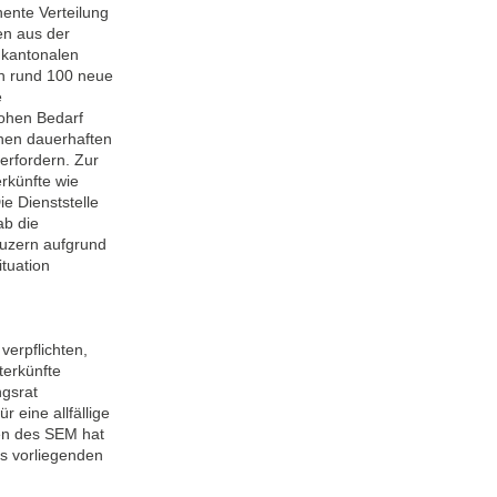
ente Verteilung
en aus der
 kantonalen
ch rund 100 neue
e
ohen Bedarf
inen dauerhaften
erfordern. Zur
rkünfte wie
ie Dienststelle
ab die
Luzern aufgrund
tuation
erpflichten,
terkünfte
ngsrat
 eine allfällige
en des SEM hat
es vorliegenden