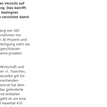
en Verzicht auf
g. Dies betrifft
r bedingten
 verzichtet damit
fang von 265
ternehmen mit
on 30 Prozent und
iligung sieht vor,
bgeschlossen
keine privaten
 Wirtschaft und
er «1. Tranche»,
asselbe gilt für
sprechenden
tonsrat hat dem
das geforderte
und entfallen
 geht es um eine
d maximal 410