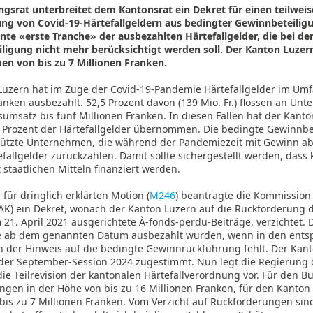
ngsrat unterbreitet dem Kantonsrat ein Dekret für einen teilweis
ng von Covid-19-Härtefallgeldern aus bedingter Gewinnbeteiligun
nte «erste Tranche» der ausbezahlten Härtefallgelder, die bei de
ligung nicht mehr berücksichtigt werden soll. Der Kanton Luzern
en von bis zu 7 Millionen Franken.
Luzern hat im Zuge der Covid-19-Pandemie Härtefallgelder im Um
anken ausbezahlt. 52,5 Prozent davon (139 Mio. Fr.) flossen an Un
umsatz bis fünf Millionen Franken. In diesen Fällen hat der Kant
 Prozent der Härtefallgelder übernommen. Die bedingte Gewinnbete
tützte Unternehmen, die während der Pandemiezeit mit Gewinn a
fallgelder zurückzahlen. Damit sollte sichergestellt werden, dass 
staatlichen Mitteln finanziert werden.
r für dringlich erklärten Motion (
M246
) beantragte die Kommission
K) ein Dekret, wonach der Kanton Luzern auf die Rückforderung d
 21. April 2021 ausgerichtete À-fonds-perdu-Beiträge, verzichtet. D
ie ab dem genannten Datum ausbezahlt wurden, wenn in den ent
 der Hinweis auf die bedingte Gewinnrückführung fehlt. Der Kan
 der September-Session 2024 zugestimmt. Nun legt die Regierung 
ie Teilrevision der kantonalen Härtefallverordnung vor. Für den B
ngen in der Höhe von bis zu 16 Millionen Franken, für den Kanton
is zu 7 Millionen Franken. Vom Verzicht auf Rückforderungen sin