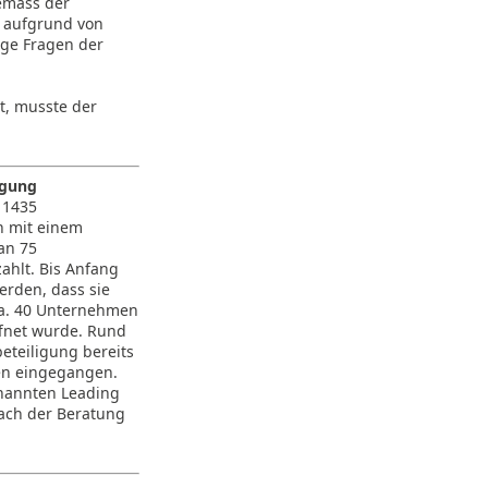
emäss der
n aufgrund von
ige Fragen der
t, musste der
igung
 1435
n mit einem
an 75
ahlt. Bis Anfang
rden, dass sie
ca. 40 Unternehmen
ffnet wurde. Rund
teiligung bereits
en eingegangen.
enannten Leading
nach der Beratung