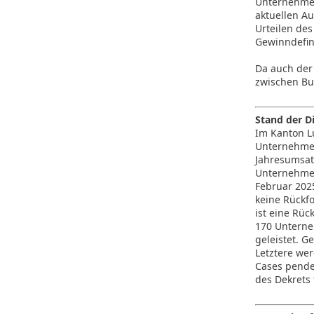
Unternehmen
aktuellen A
Urteilen des
Gewinndefin
Da auch der
zwischen Bu
Stand der D
Im Kanton L
Unternehmen
Jahresumsat
Unternehmen
Februar 202
keine Rückf
ist eine Rü
170 Unterne
geleistet. 
Letztere wer
Cases pende
des Dekrets f