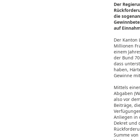
Der Regieru
Rückforderu
die sogenan
Gewinnbetei
auf Einnahm
Der Kanton 
Millionen Fr
einem Jahres
der Bund 70
dass unters
haben, Härte
Gewinne mit 
Mittels eine
Abgaben (WA
also vor dem
Beiträge, d
Verfügungen
Anliegen in
Dekret und d
Rückforderu
Summe von b