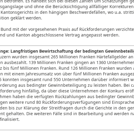
 betroffen. Es handelt sich bei diesen Zahlen um Schätzungen g
usgangslage und ohne die Berücksichtigung allfälliger Korrekture
 Kantonsgerichts in den hängigen Beschwerdefällen, wo u.a. stritt
ition geklärt werden.
 Bund mit der vorgesehenen Praxis auf Rückforderungen verzichte
nd und Kanton abgeschlossene Vertrag angepasst werden.
inge: Langfristigen Bewirtschaftung der bedingten Gewinnbeteil
uzern wurden insgesamt 265 Millionen Franken Härtefallgelder an
 ausbezahlt. 139 Millionen Franken gingen an 1360 Unternehme
z bis fünf Millionen Franken. Rund 126 Millionen Franken wurden 
 mit einem Jahresumsatz von über fünf Millionen Franken ausgez
5 konnten insgesamt rund 550 Unternehmen darüber informiert we
orderung aus bedingter Gewinnbeteiligung zu leisten haben. Bei 
ckforderung hinfällig, da über diese Unternehmen der Konkurs erö
hmen haben die verfügten Rückzahlungen aus bedingter Gewinnbe
Gegen weitere rund 80 Rückforderungsverfügungen sind Einsprach
den bis zur Klärung der Streitfragen durch die Gerichte in den g
nt gehalten. Die weiteren Fälle sind in Bearbeitung und werden 
inalisiert.