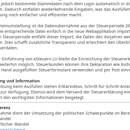
jedoch bestimmte Stammdaten nach dem Login automatisch in di
 Dadurch entfallen wiederkehrende Eingaben, was das Ausfüllen
ung noch einfacher und effizienter macht.
ystemumstellung ist die Datenübernahme aus der Steuerperiode 20
ie entsprechende Datei einfach in die neue Webapplikation import
 Steuerperiode entfällt dieser Import, die Daten des Vorjahres w
 Dies schafft zusätzliche Transparenz und erleichtert den Überbl
uerdaten.
 Einführung von eSteuern.LU bleibt die Einreichung der Steuererk
weiterhin möglich. Steuerkunden können ihre Deklaration wie bis
n Hand ausgefüllten Steuerformulare verwenden und per Post einr
ng und Information
tzung beim Ausfüllen stehen Erklärvideos, Schritt-für-Schritt-Anl
e zur Verfügung. Ebenso wird dem Versand der Steuererklärung ein
t den wichtigsten Informationen beigelegt.
ferenz
ahme dient der Umsetzung der politischen Schwerpunkte im Bere
Wandel
ftlicher Wandel
tonsstrategie