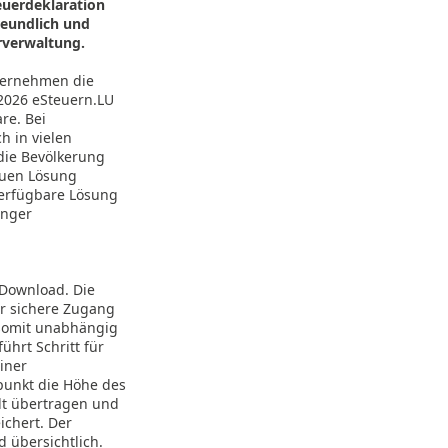
euerdeklaration
reundlich und
rverwaltung.
nternehmen die
 2026 eSteuern.LU
re. Bei
h in vielen
die Bevölkerung
euen Lösung
verfügbare Lösung
enger
 Download. Die
r sichere Zugang
 somit unabhängig
hrt Schritt für
iner
punkt die Höhe des
lt übertragen und
ichert. Der
 übersichtlich.