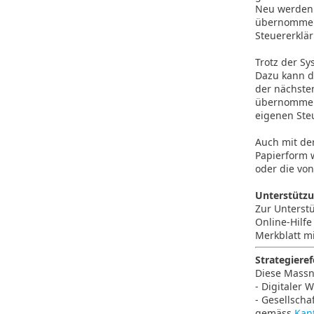
Neu werden 
übernommen.
Steuererklär
Trotz der S
Dazu kann d
der nächsten
übernommen.
eigenen Ste
Auch mit der
Papierform 
oder die vo
Unterstützu
Zur Unterstü
Online-Hilf
Merkblatt mi
Strategiere
Diese Massn
- Digitaler 
- Gesellscha
gemäss
Kan