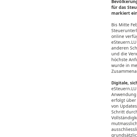
Bevölkerung
für das Steu
markiert ei
Bis Mitte F
Steuerunterl
online verfü
eSteuern.LU 
anderen Sch
und die Ver
höchste Anf
wurde in me
Zusammenarb
Digitale, s
eSteuern.LU 
Anwendung k
erfolgt übe
von Updates 
Schritt durc
Vollständig
mutmasslich
ausschliessl
grundsätzlic