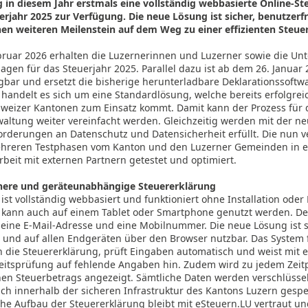
 in diesem Jahr erstmals eine vollständig webbasierte Online-St
erjahr 2025 zur Verfügung. Die neue Lösung ist sicher, benutzerf
nen weiteren Meilenstein auf dem Weg zu einer effizienten Steue
ebruar 2026 erhalten die Luzernerinnen und Luzerner sowie die U
agen für das Steuerjahr 2025. Parallel dazu ist ab dem 26. Januar
gbar und ersetzt die bisherige herunterladbare Deklarationssoftwa
handelt es sich um eine Standardlösung, welche bereits erfolgreic
weizer Kantonen zum Einsatz kommt. Damit kann der Prozess für 
waltung weiter vereinfacht werden. Gleichzeitig werden mit der n
orderungen an Datenschutz und Datensicherheit erfüllt. Die nun 
hreren Testphasen vom Kanton und den Luzerner Gemeinden in 
eit mit externen Partnern getestet und optimiert.
ichere und geräteunabhängige Steuererklärung
ist vollständig webbasiert und funktioniert ohne Installation oder
ann auch auf einem Tablet oder Smartphone genutzt werden. De
r eine E-Mail-Adresse und eine Mobilnummer. Die neue Lösung ist
und auf allen Endgeräten über den Browser nutzbar. Das System fü
h die Steuererklärung, prüft Eingaben automatisch und weist mit e
keitsprüfung auf fehlende Angaben hin. Zudem wird zu jedem Zeit
en Steuerbetrags angezeigt. Sämtliche Daten werden verschlüsse
ich innerhalb der sicheren Infrastruktur des Kantons Luzern gespe
he Aufbau der Steuererklärung bleibt mit eSteuern.LU vertraut und