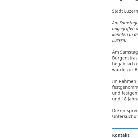
Stadt Luzer
Am Samstaga
angegriffen u
konnten in d
Luzern.
Am Samstaga
Bürgenstras
begab sich 
wurde zur B
Im Rahmen d
festgenomme
und festgen
und 18 Jahre
Die entspre
Untersuchun
Kontakt