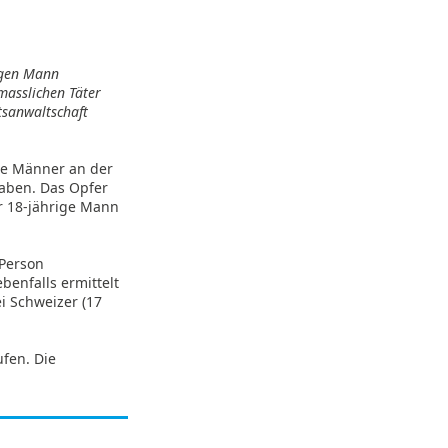
igen Mann
masslichen Täter
tsanwaltschaft
te Männer an der
haben. Das Opfer
r 18-jährige Mann
 Person
enfalls ermittelt
 Schweizer (17
fen. Die