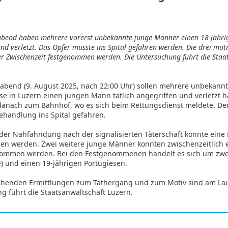
n
bend haben mehrere vorerst unbekannte junge Männer einen 18-jähr
nd verletzt. Das Opfer musste ins Spital gefahren werden. Die drei mut
er Zwischenzeit festgenommen werden. Die Untersuchung führt die Staa
bend (9. August 2025, nach 22:00 Uhr) sollen mehrere unbekann
se in Luzern einen jungen Mann tätlich angegriffen und verletzt 
danach zum Bahnhof, wo es sich beim Rettungsdienst meldete. De
ehandlung ins Spital gefahren.
er Nahfahndung nach der signalisierten Täterschaft konnte eine
n werden. Zwei weitere junge Männer konnten zwischenzeitlich eb
ommen werden. Bei den Festgenommenen handelt es sich um zwei
) und einen 19-jährigen Portugiesen.
chenden Ermittlungen zum Tathergang und zum Motiv sind am Lau
g führt die Staatsanwaltschaft Luzern.