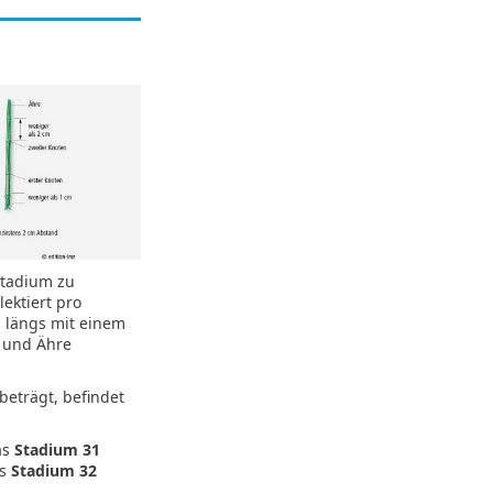
stadium zu
ektiert pro
m längs mit einem
 und Ähre
eträgt, befindet
as
Stadium 31
as
Stadium 32