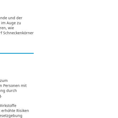
ende und der
n im Auge zu
ren, wie
arf Schneckenkörner
n zum
on Personen mit
ung durch
g.
irkstoffe
t erhöhte Risiken
Gesetzgebung