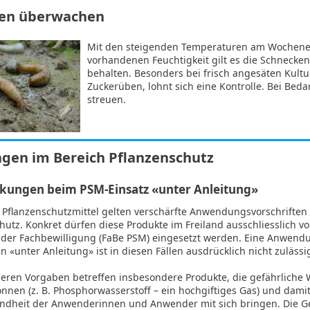
en überwachen
Mit den steigenden Temperaturen am Wochen
vorhandenen Feuchtigkeit gilt es die Schnecke
behalten. Besonders bei frisch angesäten Kultu
Zuckerüben, lohnt sich eine Kontrolle. Bei Bed
streuen.
gen im Bereich Pflanzenschutz
kungen beim PSM-Einsatz «unter Anleitung»
e Pflanzenschutzmittel gelten verschärfte Anwendungsvorschrifte
utz. Konkret dürfen diese Produkte im Freiland ausschliesslich v
der Fachbewilligung (FaBe PSM) eingesetzt werden. Eine Anwend
n «unter Anleitung» ist in diesen Fällen ausdrücklich nicht zulässi
eren Vorgaben betreffen insbesondere Produkte, die gefährliche W
önnen (z. B. Phosphorwasserstoff – ein hochgiftiges Gas) und dami
undheit der Anwenderinnen und Anwender mit sich bringen. Die 