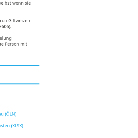
selbst wenn sie
tron Giftweizen
7606).
gelung
ne Person mit
u (ÖLN)
sten (XLSX)