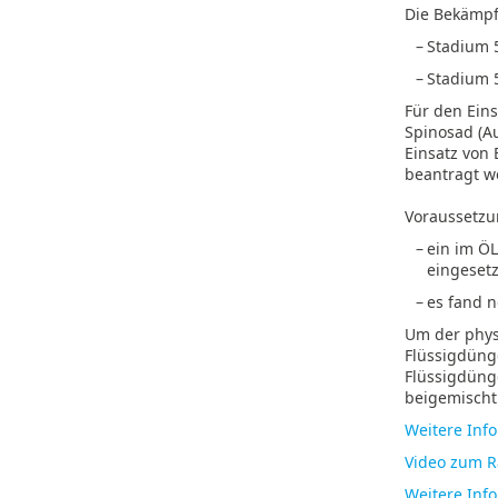
Die Bekämpf
–
Stadium 5
–
Stadium 5
Für den Eins
Spinosad (Au
Einsatz von 
beantragt w
Voraussetzu
–
ein im Ö
eingesetz
–
es fand n
Um der phys
Flüssigdüng
Flüssigdünge
beigemischt
Weitere Inf
Video zum R
Weitere Inf