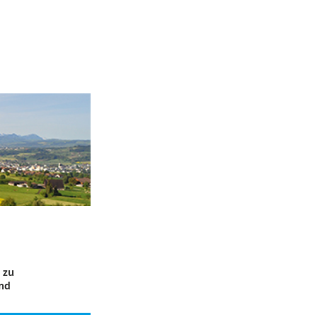
 zu
und