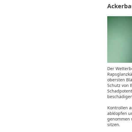
Ackerba
Der Wetterb
Rapsglanzkä
obersten Bl
Schutz von 
Schadpotent
beschädigen
Kontrollen a
abklopfen un
genommen we
sitzen.