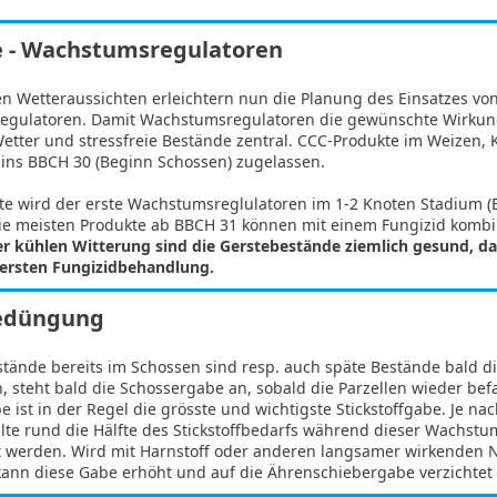
e - Wachstumsregulatoren
n Wetteraussichten erleichtern nun die Planung des Einsatzes vo
gulatoren. Damit Wachstumsregulatoren die gewünschte Wirkung 
tter und stressfreie Bestände zentral. CCC-Produkte im Weizen, K
 ins BBCH 30 (Beginn Schossen) zugelassen.
ste wird der erste Wachstumsreglulatoren im 1-2 Knoten Stadium (
 Die meisten Produkte ab BBCH 31 können mit einem Fungizid kombi
r kühlen Witterung sind die Gerstebestände ziemlich gesund, da
r ersten Fungizidbehandlung.
edüngung
stände bereits im Schossen sind resp. auch späte Bestände bald d
, steht bald die Schossergabe an, sobald die Parzellen wieder bef
 ist in der Regel die grösste und wichtigste Stickstoffgabe. Je na
llte rund die Hälfte des Stickstoffbedarfs während dieser Wachst
 werden. Wird mit Harnstoff oder anderen langsamer wirkenden
 kann diese Gabe erhöht und auf die Ährenschiebergabe verzichtet