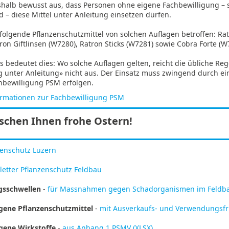
eshalb bewusst aus, dass Personen ohne eigene Fachbewilligung – 
d – diese Mittel unter Anleitung einsetzen dürfen.
 folgende Pflanzenschutzmittel von solchen Auflagen betroffen: Ra
ron Giftlinsen (W7280), Ratron Sticks (W7281) sowie Cobra Forte (W
is bedeutet dies: Wo solche Auflagen gelten, reicht die übliche Re
unter Anleitung» nicht aus. Der Einsatz muss zwingend durch ei
chbewilligung PSM erfolgen.
ormationen zur Fachbewilligung PSM
schen Ihnen frohe Ostern!
zenschutz Luzern
oletter Pflanzenschutz Feldbau
sschwellen
-
für Massnahmen gegen Schadorganismen im Feldba
ene Pflanzenschutzmittel
-
mit Ausverkaufs- und Verwendungsfri
gene Wirkstoffe
-
aus Anhang 1 PSMV (XLSX)