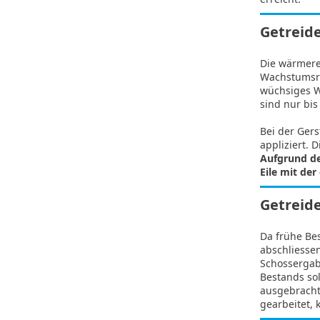
Getreid
Die wärmere
Wachstumsre
wüchsiges We
sind nur bis
Bei der Ger
appliziert.
Aufgrund de
Eile mit de
Getreid
Da frühe Be
abschliessen
Schossergabe
Bestands so
ausgebracht
gearbeitet,