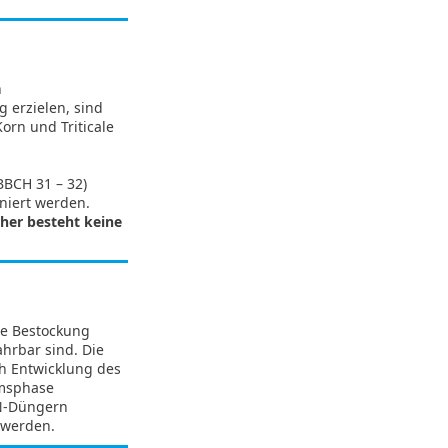
n
erzielen, sind
orn und Triticale
BBCH 31 – 32)
niert werden.
her besteht keine
ie Bestockung
ahrbar sind. Die
ch Entwicklung des
umsphase
 N-Düngern
 werden.