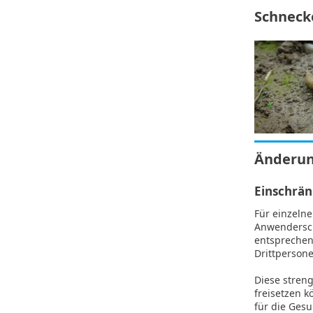
Schneck
Änderun
Einschrän
Für einzeln
Anwendersch
entsprechen
Drittpersone
Diese streng
freisetzen k
für die Ges