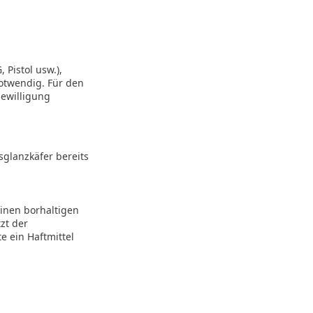
 Pistol usw.),
notwendig. Für den
bewilligung
glanzkäfer bereits
inen borhaltigen
zt der
te ein Haftmittel