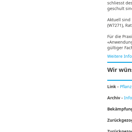
schliesst d
geschult sin
Aktuell sind
(W7271), Rat
Für die Prax
«Anwendung 
gültiger Fa
Weitere Inf
Wir wün
Link -
Pflan
Archiv -
Inf
Bekämpfung
Zurückgezog
Zurückgezo