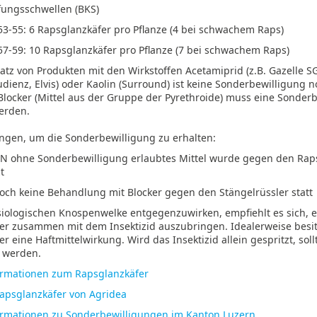
ungsschwellen (BKS)
3-55: 6 Rapsglanzkäfer pro Pflanze (4 bei schwachem Raps)
7-59: 10 Rapsglanzkäfer pro Pflanze (7 bei schwachem Raps)
atz von Produkten mit den Wirkstoffen Acetamiprid (z.B. Gazelle SG,
dienz, Elvis) oder Kaolin (Surround) ist keine Sonderbewilligung 
Blocker (Mittel aus der Gruppe der Pyrethroide) muss eine Sonder
erden.
ngen, um die Sonderbewilligung zu erhalten:
LN ohne Sonderbewilligung erlaubtes Mittel wurde gegen den Raps
t
och keine Behandlung mit Blocker gegen den Stängelrüssler statt
iologischen Knospenwelke entgegenzuwirken, empfiehlt es sich, e
er zusammen mit dem Insektizid auszubringen. Idealerweise besit
r eine Haftmittelwirkung. Wird das Insektizid allein gespritzt, soll
 werden.
ormationen zum Rapsglanzkäfer
apsglanzkäfer von Agridea
ormationen zu Sonderbewilligungen im Kanton Luzern