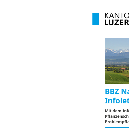
BBZ N
Infole
Mit dem Info
Pflanzensch
Problempfl