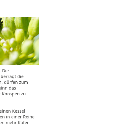
. Die
überragt die
en, dürfen zum
ginn das
ie Knospen zu
 einen Kessel
en in einer Reihe
zen mehr Käfer