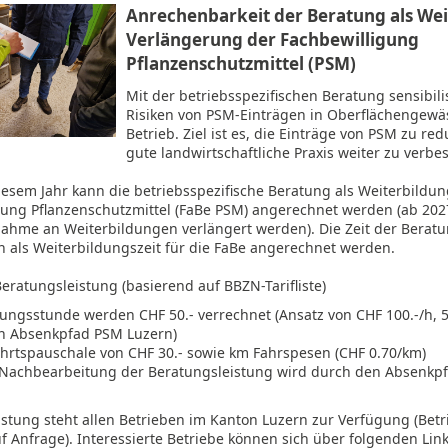
Anrechenbarkeit der Beratung als Wei
Verlängerung der Fachbewilligung
Pflanzenschutzmittel (PSM)
Mit der betriebsspezifischen Beratung sensibili
Risiken von PSM-Einträgen in Oberflächengewä
Betrieb. Ziel ist es, die Einträge von PSM zu re
gute landwirtschaftliche Praxis weiter zu verbe
iesem Jahr kann die betriebsspezifische Beratung als Weiterbildun
gung Pflanzenschutzmittel (FaBe PSM) angerechnet werden (ab 202
lnahme an Weiterbildungen verlängert werden). Die Zeit der Berat
n als Weiterbildungszeit für die FaBe angerechnet werden.
eratungsleistung (basierend auf BBZN-Tarifliste)
ungsstunde werden CHF 50.- verrechnet (Ansatz von CHF 100.-/h, 
n Absenkpfad PSM Luzern)
hrtspauschale von CHF 30.- sowie km Fahrspesen (CHF 0.70/km)
 Nachbearbeitung der Beratungsleistung wird durch den Absenkp
istung steht allen Betrieben im Kanton Luzern zur Verfügung (Bet
 Anfrage). Interessierte Betriebe können sich über folgenden Link