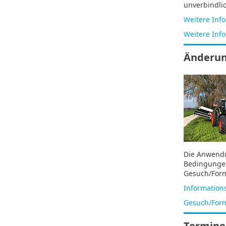
unverbindli
Weitere Inf
Weitere Inf
Änderun
Die Anwendun
Bedingungen 
Gesuch/Form
Informations
Gesuch/Form
Termine