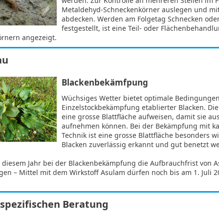
werden. Zur Kontrolle an mehreren Stellen im F
Metaldehyd-Schneckenkörner auslegen und mit
abdecken. Werden am Folgetag Schnecken ode
festgestellt, ist eine Teil- oder Flächenbehandl
rnern angezeigt.
au
Blackenbekämfpung
Wüchsiges Wetter bietet optimale Bedingungen
Einzelstockbekämpfung etablierter Blacken. Die 
eine grosse Blattfläche aufweisen, damit sie au
aufnehmen können. Bei der Bekämpfung mit k
Technik ist eine grosse Blattfläche besonders wi
Blacken zuverlässig erkannt und gut benetzt w
n diesem Jahr bei der Blackenbekämpfung die Aufbrauchfrist von 
gen – Mittel mit dem Wirkstoff Asulam dürfen noch bis am 1. Juli 2
sspezifischen Beratung