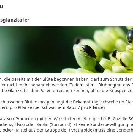
u
psglanzkäfer
n, die bereits mit der Blüte begonnen haben, darf zum Schutz der
fer nicht mehr behandelt werden. Zudem ist mit Blühbeginn das 
a die Glanzkäfer den Pollen erreichen können, ohne die Knospen z
schlossenen Blütenknospen liegt die Bekämpfungsschwelle im Sta
ern pro Pflanze (bei schwachem Raps 7 pro Pflanze).
atz von Produkten mit den Wirkstoffen Acetamiprid (z.B. Gazelle SG,
dienz, Elvis) oder Kaolin (Surround) ist keine Sonderbewilligung 
Blocker (Mittel aus der Gruppe der Pyrethroide) muss eine Sonder