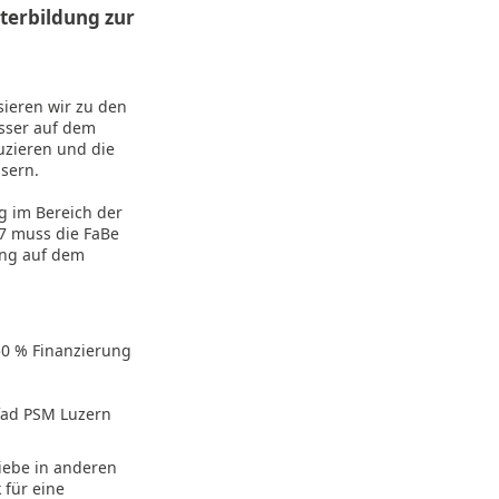
terbildung zur
sieren wir zu den
sser auf dem
duzieren und die
ssern.
g im Bereich der
7 muss die FaBe
ung auf dem
50 % Finanzierung
fad PSM Luzern
riebe in anderen
 für eine