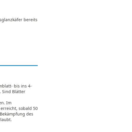
glanzkäfer bereits
latt- bis ins 4-
 Sind Blätter
en. Im
erreicht, sobald 50
e Bekämpfung des
laubt.