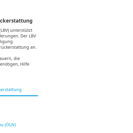
g
ückerstattung
LBV) unterstützt
rderungen. Der LBV
lligung
rückerstattung an.
auern, die
enötigen, Hilfe
kerstattung
u (ÖLN)