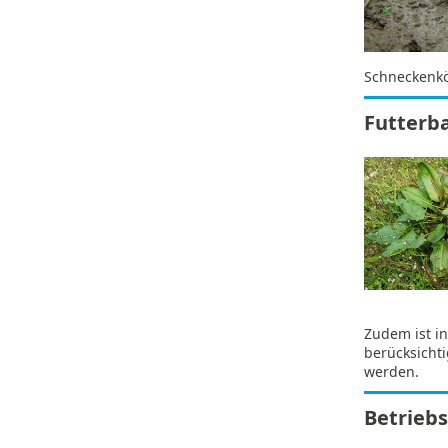
Schneckenkö
Futterb
Zudem ist i
berücksichti
werden.
Betrieb