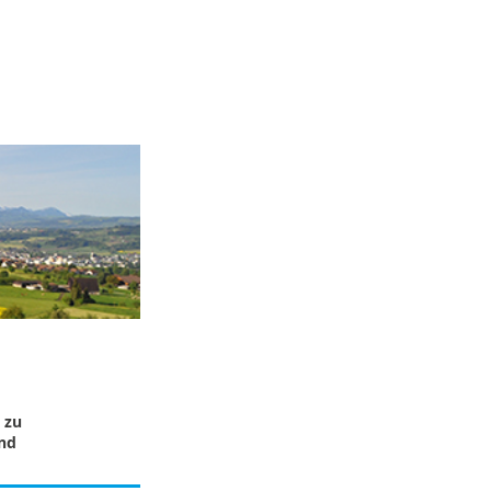
 zu
und