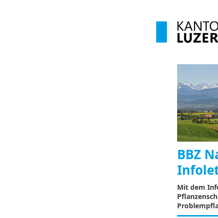
BBZ N
Infole
Mit dem Info
Pflanzensch
Problempfl