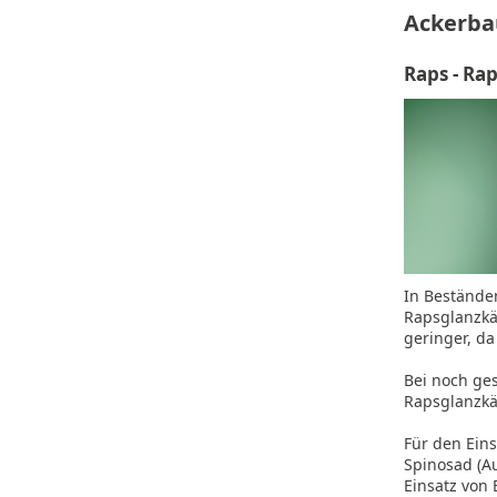
Ackerba
Raps - Ra
In Bestände
Rapsglanzkä
geringer, d
Bei noch ge
Rapsglanzkäf
Für den Eins
Spinosad (Au
Einsatz von 