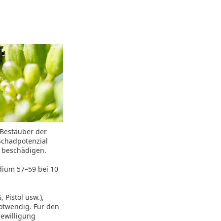
 Bestäuber der
Schadpotenzial
u beschädigen.
dium 57–59 bei 10
 Pistol usw.),
notwendig. Für den
bewilligung