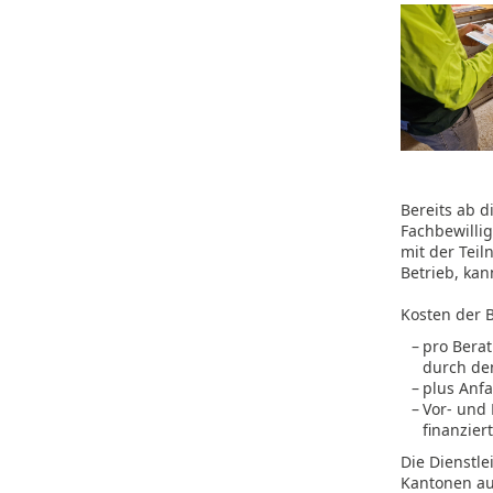
Bereits ab d
Fachbewilli
mit der Tei
Betrieb, kan
Kosten der B
–
pro Berat
durch de
–
plus Anfa
–
Vor- und
finanziert
Die Dienstle
Kantonen auf