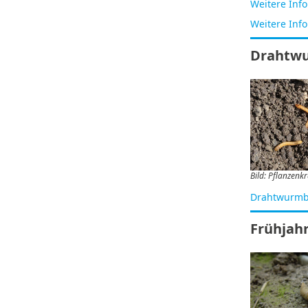
Weitere Inf
Weitere Inf
Drahtw
Bild: Pflanzenk
Drahtwurmb
Frühjah