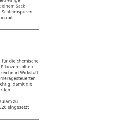
eld einige
 einem Sack
r Schleimspuren
ung mit
 für die chemische
Pflanzen sollten
sreichend Wirkstoff
ameragesteuerter
chtig, damit die
erden.
Asulam zu
026 eingesetzt