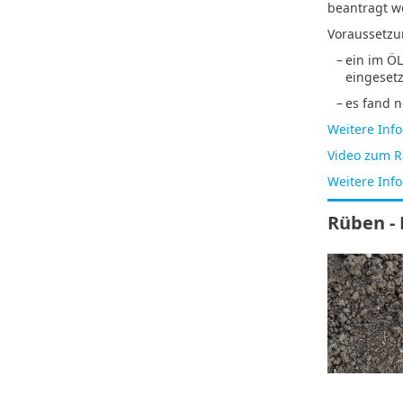
beantragt w
Voraussetzu
–
ein im Ö
eingesetz
–
es fand n
Weitere Inf
Video zum R
Weitere Inf
Rüben - 