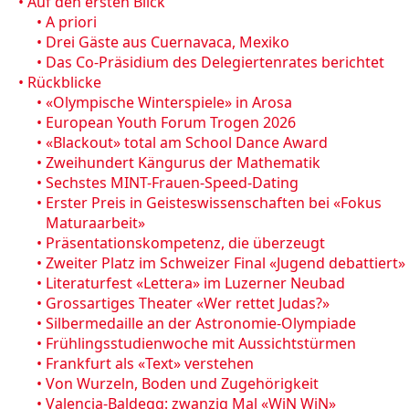
•
Auf den ersten Blick
•
A priori
•
Drei Gäste aus Cuernavaca, Mexiko
•
Das Co-Präsidium des Delegiertenrates berichtet
•
Rückblicke
•
«Olympische Winterspiele» in Arosa
•
European Youth Forum Trogen 2026
•
«Blackout» total am School Dance Award
•
Zweihundert Kängurus der Mathematik
•
Sechstes MINT-Frauen-Speed-Dating
•
Erster Preis in Geisteswissenschaften bei «Fokus
Maturaarbeit»
•
Präsentationskompetenz, die überzeugt
•
Zweiter Platz im Schweizer Final «Jugend debattiert»
•
Literaturfest «Lettera» im Luzerner Neubad
•
Grossartiges Theater «Wer rettet Judas?»
•
Silbermedaille an der Astronomie-Olympiade
•
Frühlingsstudienwoche mit Aussichtstürmen
•
Frankfurt als «Text» verstehen
•
Von Wurzeln, Boden und Zugehörigkeit
•
Valencia-Baldegg: zwanzig Mal «WiN WiN»