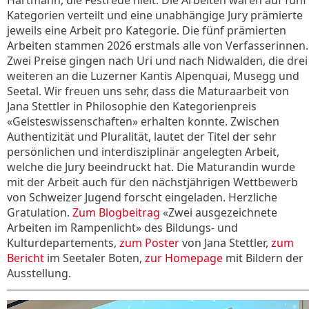
Hartmann, die Festrede hielt. Die Arbeiten waren auf fünf
Kategorien verteilt und eine unabhängige Jury prämierte
jeweils eine Arbeit pro Kategorie. Die fünf prämierten
Arbeiten stammen 2026 erstmals alle von Verfasserinnen.
Zwei Preise gingen nach Uri und nach Nidwalden, die drei
weiteren an die Luzerner Kantis Alpenquai, Musegg und
Seetal. Wir freuen uns sehr, dass die Maturaarbeit von
Jana Stettler in Philosophie den Kategorienpreis
«Geisteswissenschaften» erhalten konnte. Zwischen
Authentizität und Pluralität, lautet der Titel der sehr
persönlichen und interdisziplinär angelegten Arbeit,
welche die Jury beeindruckt hat. Die Maturandin wurde
mit der Arbeit auch für den nächstjährigen Wettbewerb
von Schweizer Jugend forscht eingeladen. Herzliche
Gratulation.
Zum Blogbeitrag
«Zwei ausgezeichnete
Arbeiten im Rampenlicht» des Bildungs- und
Kulturdepartements,
zum Poster
von Jana Stettler,
zum
Bericht
im Seetaler Boten,
zur Homepage
mit Bildern der
Ausstellung.