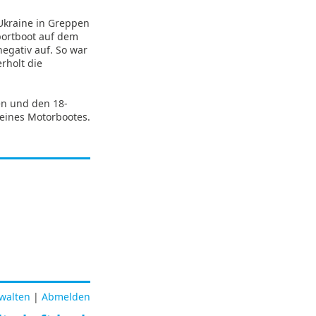
Ukraine in Greppen
portboot auf dem
egativ auf. So war
rholt die
en und den 18-
eines Motorbootes.
rwalten
|
Abmelden