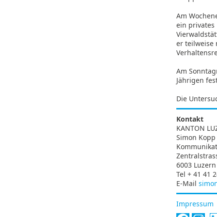
Am Wochenen
ein private
Vierwaldstät
er teilweis
Verhaltensre
Am Sonntagn
Jährigen fe
Die Untersuc
Kontakt
KANTON LU
Simon Kopp
Kommunikati
Zentralstras
6003 Luzern
Tel + 41 41 
E-Mail
simo
Impressum