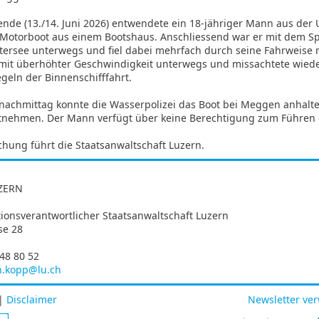
de (13./14. Juni 2026) entwendete ein 18-jähriger Mann aus der 
s Motorboot aus einem Bootshaus. Anschliessend war er mit dem S
tersee unterwegs und fiel dabei mehrfach durch seine Fahrweise n
e mit überhöhter Geschwindigkeit unterwegs und missachtete wiede
geln der Binnenschifffahrt.
achmittag konnte die Wasserpolizei das Boot bei Meggen anhalt
stnehmen. Der Mann verfügt über keine Berechtigung zum Führen 
hung führt die Staatsanwaltschaft Luzern.
ZERN
onsverantwortlicher Staatsanwaltschaft Luzern
se 28
248 80 52
n.kopp@lu.ch
|
Disclaimer
Newsletter ve