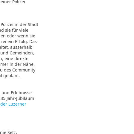
einer Polizei
Polizei in der Stadt
d sie für viele
gen oder wenn sie
zei ein Erfolg. Das
tet, ausserhalb
n und Gemeinden,
n, eine direkte
mmer in der Nähe,
sbau des Community
l geplant.
n und Erlebnisse
 35 Jahr-Jubiläum
 der Luzerner
nie Setz,