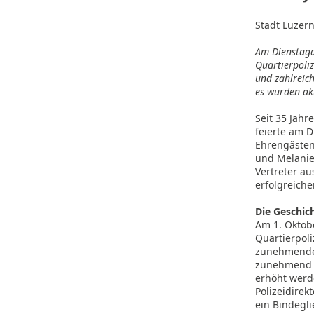
Stadt Luzer
Am Dienstaga
Quartierpoli
und zahlreic
es wurden akt
Seit 35 Jahr
feierte am D
Ehrengästen 
und Melanie 
Vertreter a
erfolgreiche
Die Geschich
Am 1. Oktob
Quartierpoli
zunehmenden
zunehmend v
erhöht werde
Polizeidirek
ein Bindegli