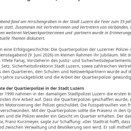
n
bend fand am Hirschengraben in der Stadt Luzern die Feier zum 35-Jah
zei statt. Zusammen mit Vertreterinnen und Vertretern von Verbänden, 
hen weiteren Netzwerkpartnerinnen und -partnern wurde in Erinnerung
uelle Themen diskutiert.
en eine Erfolgsgeschichte: Die Quartierpolizei der Luzerner Polizei 
ienstagabend (9. Juni 2026) im kleinen Rahmen ihr Jubiläum. Mit 
Ylfete Fanaj, Vorsteherin des Justiz- und Sicherheitsdepartement
Setz, Sicherheitsdirektorin Stadt Luzern, sowie zahlreichen Vertr
us den Quartieren, den Schulen und Netzwerkpartnern wurde auf di
n Jahre zurückgeblickt und die Arbeit der Quartierpolizei gewürdig
te der Quartierpolizei in der Stadt Luzern
er 1990 nahmen in der damaligen Stadtpolizei Luzern die ersten 
zisten ihre Arbeit auf. Dass die Quartierpolizei geschaffen wurde,
 Motorisierung der Polizei geschuldet. Die Fusspatrouillen von f
erschwunden. Mit der Quartierpolizei sollte die Präsenz in den Q
n und die Polizei wieder ein Gesicht im Quartier erhalten. Der da
tor, Franz Kurzmeyer, sagte zur Schaffung: «Der Stadtrat hofft, das
ed zwischen Verwaltung und Bevölkerung sein wird. Er soll mithelf