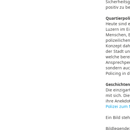
Sicherheitsg
positiv zu b
Quartierpoli
Heute sind e
Luzern im Ei
Menschen, B
polizeiliche
Konzept dah
der Stadt u
welche berei
Ansprechpers
sondern auch
Policing in 
Geschichten,
Die einzigar
mit sich. Di
ihre Anekdot
Polizei zum
Ein Bild ste
Bildlegende: