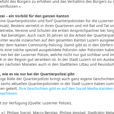
efühl des Bürgers zu erhöhen und das Verhältnis des Bürgers zu s
eeinflussen.»
zei – ein Vorbild für den ganzen Kanton
ine Quartierpolizistin und fünf Quartierpolizisten für die Luzerner 
nsatz. Bestens vernetzt in ihren Quartieren und mit Rat und Tat sin
etriebe, Vereine und Schulen die ersten Ansprechpartner bei Sor
n Rat benötigen. Auch nach 35 Jahren ist die Arbeit der Quartierpoli
inter wurde inzwischen auf den gesamten Kanton Luzern ausgewei
nter dem Namen Community Policing. Damit gibt es in den Dörfer
ts eine solche speziell ausgebildete Polizistin oder Polizisten habe
on bei der Luzerner Polizei, welche nicht nur gut sichtbar und i
 in der Region gut verankert ist. In der Stadt Luzern ist ein Au
den nächsten Monaten auch in den Stadtteilen Littau und Reussbüh
 wie es sie nur bei der Quartierpolizei gibt
tige Rolle der Quartierpolizei bringt auch ganz eigene Geschichte
e sechs aktuellen Quartierpolizisten in der Stadt Luzern haben zum
en geteilt.
Ihre Geschichten gibt es auf den Social-Media-Kanälen
 Nachlesen.
ht zur Verfügung (Quelle: Luzerner Polizei).
 v.l. Philipp Sigrist, Marco Berglas, Philipp Amstad, Stadträtin Mela