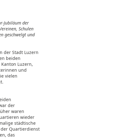
r-Jubiläum der
Vereinen, Schulen
en geschwelgt und
in der Stadt Luzern
den beiden
s Kanton Luzern,
eterinnen und
e vielen
t.
beiden
 war der
rüher waren
uartieren wieder
malige städtische
s der Quartierdienst
en, das