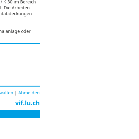
 / K 30 im Bereich
t. Die Arbeiten
chtabdeckungen
nalanlage oder
rwalten
|
Abmelden
vif.lu.ch