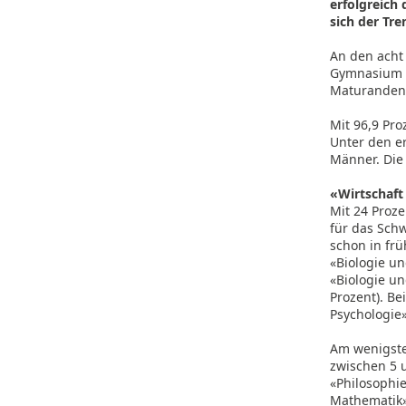
erfolgreich 
sich der Tr
An den acht
Gymnasium S
Maturanden 
Mit 96,9 Pro
Unter den e
Männer. Die
«Wirtschaft
Mit 24 Proz
für das Sch
schon in frü
«Biologie un
«Biologie u
Prozent). Be
Psychologie»
Am wenigste
zwischen 5 u
«Philosophi
Mathematik» 