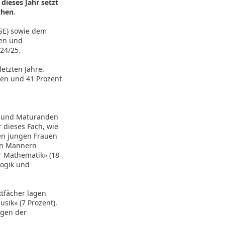
dieses Jahr setzt
chen.
SE) sowie dem
en und
24/25.
etzten Jahre.
uen und 41 Prozent
en und Maturanden
 dieses Fach, wie
den jungen Frauen
den Männern
r Mathematik» (18
gogik und
tfächer lagen
usik» (7 Prozent),
ngen der