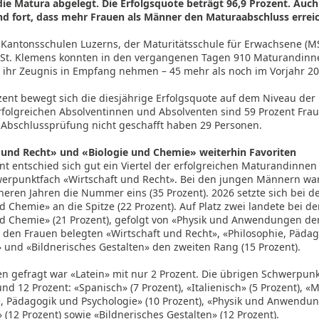
die Matura abgelegt. Die Erfolgsquote beträgt 96,9 Prozent. Auch 
end fort, dass mehr Frauen als Männer den Maturaabschluss errei
 Kantonsschulen Luzerns, der Maturitätsschule für Erwachsene (M
t. Klemens konnten in den vergangenen Tagen 910 Maturandinn
ihr Zeugnis in Empfang nehmen – 45 mehr als noch im Vorjahr 20
zent bewegt sich die diesjährige Erfolgsquote auf dem Niveau der l
rfolgreichen Absolventinnen und Absolventen sind 59 Prozent Fra
 Abschlussprüfung nicht geschafft haben 29 Personen.
 und Recht» und «Biologie und Chemie» weiterhin Favoriten
ent entschied sich gut ein Viertel der erfolgreichen Maturandinn
werpunktfach «Wirtschaft und Recht». Bei den jungen Männern war
heren Jahren die Nummer eins (35 Prozent). 2026 setzte sich bei 
d Chemie» an die Spitze (22 Prozent). Auf Platz zwei landete bei 
nd Chemie» (21 Prozent), gefolgt von «Physik und Anwendungen de
i den Frauen belegten «Wirtschaft und Recht», «Philosophie, Päda
 und «Bildnerisches Gestalten» den zweiten Rang (15 Prozent).
n gefragt war «Latein» mit nur 2 Prozent. Die übrigen Schwerpunk
nd 12 Prozent: «Spanisch» (7 Prozent), «Italienisch» (5 Prozent), «M
e, Pädagogik und Psychologie» (10 Prozent), «Physik und Anwendu
(12 Prozent) sowie «Bildnerisches Gestalten» (12 Prozent).