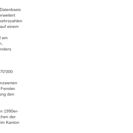
 Datenbasis
rweitert
kehrszahlen
 auf einem
l am
n,
onders
 70’000
enzwerten
 Fenster.
tung den
en 1990er-
chen der
 im Kanton