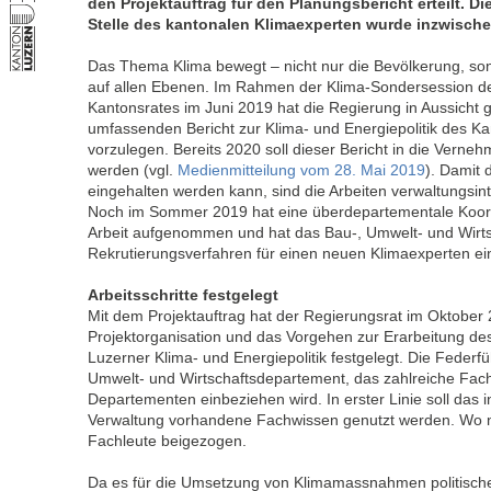
den Projektauftrag für den Planungsbericht erteilt. D
Stelle des kantonalen Klimaexperten wurde inzwische
Das Thema Klima bewegt – nicht nur die Bevölkerung, sond
auf allen Ebenen. Im Rahmen der Klima-Sondersession d
Kantonsrates im Juni 2019 hat die Regierung in Aussicht ge
umfassenden Bericht zur Klima- und Energiepolitik des K
vorzulegen. Bereits 2020 soll dieser Bericht in die Vern
werden (vgl.
Medienmitteilung vom 28.
Mai 2019
). Damit 
eingehalten werden kann, sind die Arbeiten verwaltungsin
Noch im Sommer 2019 hat eine überdepartementale Koord
Arbeit aufgenommen und hat das Bau-, Umwelt- und Wirt
Rekrutierungsverfahren für einen neuen Klimaexperten ein
Arbeitsschritte festgelegt
Mit dem Projektauftrag hat der Regierungsrat im Oktober 
Projektorganisation und das Vorgehen zur Erarbeitung des
Luzerner Klima- und Energiepolitik festgelegt. Die Federfü
Umwelt- und Wirtschaftsdepartement, das zahlreiche Fach
Departementen einbeziehen wird. In erster Linie soll das 
Verwaltung vorhandene Fachwissen genutzt werden. Wo n
Fachleute beigezogen.
Da es für die Umsetzung von Klimamassnahmen politische 