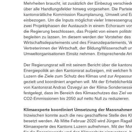
Mehrheiten braucht, ist zusätzlich der Einbezug verschie
über alle Handlungsfelder hinweg vorgesehen. Die Partei
kantonsrätliche Kommission Raumplanung, Umwelt und E
einbezogen. Um die Inputs möglichst vieler Interessengrup
zwei Projektphasen der Austausch in einem Echoraum v
die Regierung beschlossen, das Projekt von einem politstr
begleiten zu lassen. Im diesem werden der Vorsteher des
Wirtschaftsdepartements und des Finanzdepartements, Ve
Vertreterinnen der Wirtschaft, der Bildung/Wissenschaft u
Umweltorganisationen Einsitz nehmen. Entsprechende An
Der Regierungsrat will mit seinem Bericht über die kanton
Energiepolitik an den Kantonsrat aufzeigen, mit welche
Luzern die Ziele zum Schutz des Klimas und zur Anpassu
gezielt und koordiniert angehen will. Mit der Erheblicherk
von Kantonsrat Andras Özvegyi an der Klima-Sondersessi
festgelegt, dass im Bereich des Klimaschutzes das Ziel ver
CO2-Emmissionen bis 2050 auf netto Null zu reduzieren.
Klimaexperte koordiniert Umsetzung der Massnahme
Inzwischen konnte auch die neu geschaffene Stelle des Kl
besetzt werden. Ab Mitte Februar 2020 wird Jürgen Ragalle
Klimaexperte des Kantons Luzern aufnehmen. Mit der Motiv