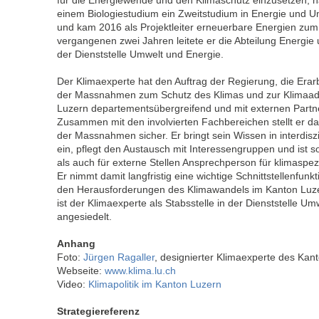
für die Energiewende und den Klimaschutz einzusetzen, h
einem Biologiestudium ein Zweitstudium in Energie und Um
und kam 2016 als Projektleiter erneuerbare Energien zum
vergangenen zwei Jahren leitete er die Abteilung Energie
der Dienststelle Umwelt und Energie.
Der Klimaexperte hat den Auftrag der Regierung, die Era
der Massnahmen zum Schutz des Klimas und zur Klimaad
Luzern departementsübergreifend und mit externen Partne
Zusammen mit den involvierten Fachbereichen stellt er d
der Massnahmen sicher. Er bringt sein Wissen in interdisz
ein, pflegt den Austausch mit Interessengruppen und ist s
als auch für externe Stellen Ansprechperson für klimaspez
Er nimmt damit langfristig eine wichtige Schnittstellenfun
den Herausforderungen des Klimawandels im Kanton Luzer
ist der Klimaexperte als Stabsstelle in der Dienststelle U
angesiedelt.
Anhang
Foto:
Jürgen Ragaller
, designierter Klimaexperte des Kan
Webseite:
w
w
w.
klima.
lu.
ch
Video:
Klimapolitik im Kanton Luzern
Strategiereferenz