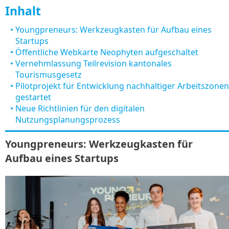
Inhalt
•
Youngpreneurs: Werkzeugkasten für Aufbau eines
Startups
•
Öffentliche Webkarte Neophyten aufgeschaltet
•
Vernehmlassung Teilrevision kantonales
Tourismusgesetz
•
Pilotprojekt für Entwicklung nachhaltiger Arbeitszonen
gestartet
•
Neue Richtlinien für den digitalen
Nutzungsplanungsprozess
Youngpreneurs: Werkzeugkasten für
Aufbau eines Startups