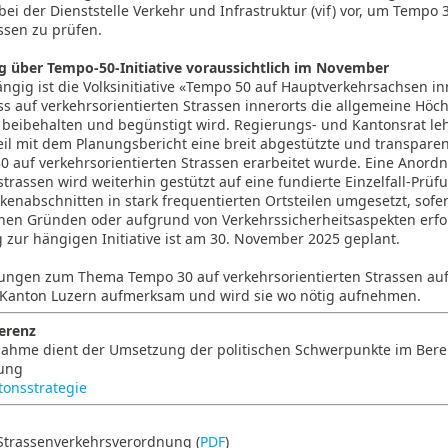
i der Dienststelle Verkehr und Infrastruktur (vif) vor, um Tempo 
ssen zu prüfen.
über Tempo-50-Initiative voraussichtlich im November
ngig ist die Volksinitiative «Tempo 50 auf Hauptverkehrsachsen in
ss auf verkehrsorientierten Strassen innerorts die allgemeine Höc
beibehalten und begünstigt wird. Regierungs- und Kantonsrat lehn
eil mit dem Planungsbericht eine breit abgestützte und transpa
0 auf verkehrsorientierten Strassen erarbeitet wurde. Eine Anor
trassen wird weiterhin gestützt auf eine fundierte Einzelfall-Prüf
kenabschnitten in stark frequentierten Ortsteilen umgesetzt, sofe
hen Gründen oder aufgrund von Verkehrssicherheitsaspekten erford
zur hängigen Initiative ist am 30. November 2025 geplant.
lungen zum Thema Tempo 30 auf verkehrsorientierten Strassen a
r Kanton Luzern aufmerksam und wird sie wo nötig aufnehmen.
ferenz
ahme dient der Umsetzung der politischen Schwerpunkte im Bere
rung
tonsstrategie
Strassenverkehrsverordnung (
PDF
)