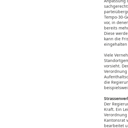
Anpassung d
sachgerecht
parteiübergr
Tempo-30-Ge
vor, in dene
bereits mehr
Diese werde
kann die Fri
eingehalten
Viele Verne
Standortgem
vorsieht. D
Verordnung 
Aufenthalts
die Regierun
beispielswei
Strassenver
Der Regieru
Kraft. Ein L
Verordnung 
Kantonsrat 
bearbeitet u