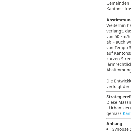
Gemeinden be
Kantonsstra
Abstimmung 
Weiterhin hä
verlangt, da
von 50 km/h 
ab – auch w
von Tempo 3
auf Kantonss
kurzen Strec
lärmrechtlic
Abstimmung 
Die Entwick
verfolgt de
Strategiere
Diese Massn
- Urbanisie
gemäss
Kan
Anhang
Synopse 