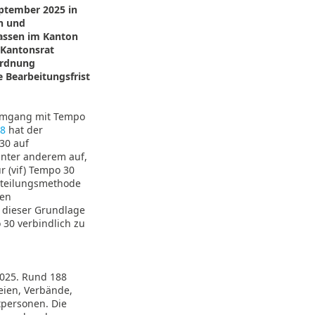
eptember 2025 in
en und
rassen im Kanton
 Kantonsrat
ordnung
e Bearbeitungsfrist
 Umgang mit Tempo
28
hat der
30 auf
unter anderem auf,
r (vif) Tempo 30
urteilungsmethode
den
 dieser Grundlage
 30 verbindlich zu
2025. Rund 188
eien, Verbände,
personen. Die