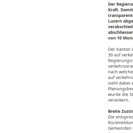
Der Regieru
Kraft. Dami
transparent
Luzern abge
verabschied
abschliessen
von 10 Mon
Der Kanton 
30 auf verke
Regierungsr
verkehrsorie
nach welchen
auf verkehrs
sieht dabei 
Planungsber
wurde die S
verankern.
Breite Zus
Die entspre
Rückmeldung
Gemeinden s