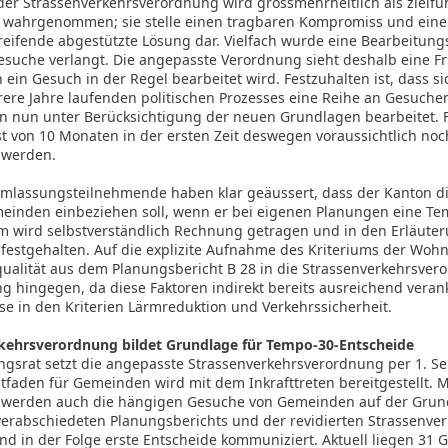
er Strassenverkehrsverordnung wird grossmehrheitlich als zielf
 wahrgenommen; sie stelle einen tragbaren Kompromiss und eine
eifende abgestützte Lösung dar. Vielfach wurde eine Bearbeitungs
suche verlangt. Die angepasste Verordnung sieht deshalb eine Fr
n ein Gesuch in der Regel bearbeitet wird. Festzuhalten ist, dass 
ere Jahre laufenden politischen Prozesses eine Reihe an Gesuchen
n nun unter Berücksichtigung der neuen Grundlagen bearbeitet.
st von 10 Monaten in der ersten Zeit deswegen voraussichtlich no
 werden.
hmlassungsteilnehmende haben klar geäussert, dass der Kanton d
einden einbeziehen soll, wenn er bei eigenen Planungen eine T
em wird selbstverständlich Rechnung getragen und in den Erläute
festgehalten. Auf die explizite Aufnahme des Kriteriums der Woh
qualität aus dem Planungsbericht B 28 in die Strassenverkehrsver
g hingegen, da diese Faktoren indirekt bereits ausreichend verank
se in den Kriterien Lärmreduktion und Verkehrssicherheit.
kehrsverordnung bildet Grundlage für Tempo-30-Entscheide
ngsrat setzt die angepasste Strassenverkehrsverordnung per 1. S
eitfaden für Gemeinden wird mit dem Inkrafttreten bereitgestellt. M
werden auch die hängigen Gesuche von Gemeinden auf der Grun
verabschiedeten Planungsberichts und der revidierten Strassenv
nd in der Folge erste Entscheide kommuniziert. Aktuell liegen 31 