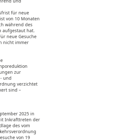
ührend und
frist für neue
ist von 10 Monaten
sich während des
 aufgestaut hat.
 Für neue Gesuche
ch nicht immer
ie
emporeduktion
rungen zur
n- und
ordnung verzichtet
ert sind –
eptember 2025 in
it Inkrafttreten der
dlage des vom
erkehrsverordnung
Gesuche von 19