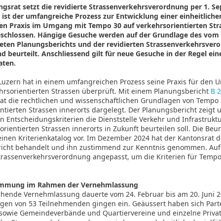
ngsrat setzt die revidierte Strassenverkehrsverordnung per 1. S
t ist der umfangreiche Prozess zur Entwicklung einer einheitlich
en Praxis im Umgang mit Tempo 30 auf verkehrsorientierten St
schlossen. Hängige Gesuche werden auf der Grundlage des vom
eten Planungsberichts und der revidierten Strassenverkehrsver
d beurteilt. Anschliessend gilt für neue Gesuche in der Regel ein
aten.
Luzern hat in einem umfangreichen Prozess seine Praxis für den
hrsorientierten Strassen überprüft. Mit einem Planungsbericht
B 
at die rechtlichen und wissenschaftlichen Grundlagen von Tempo 
ntierten Strassen innerorts dargelegt. Der Planungsbericht zeigt 
 Entscheidungskriterien die Dienststelle Verkehr und Infrastruktu
orientierten Strassen innerorts in Zukunft beurteilen soll. Die Be
einen Kriterienkatalog vor. Im Dezember 2024 hat der Kantonsrat 
icht behandelt und ihn zustimmend zur Kenntnis genommen. Auf
trassenverkehrsverordnung angepasst, um die Kriterien für Tempo
timmung im Rahmen der Vernehmlassung
chende Vernehmlassung dauerte vom 24. Februar bis am 20. Juni 
en von 53 Teilnehmenden gingen ein. Geäussert haben sich Part
owie Gemeindeverbände und Quartiervereine und einzelne Privat