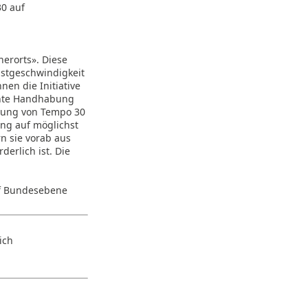
30 auf
nerorts». Diese
hstgeschwindigkeit
en die Initiative
rente Handhabung
dnung von Tempo 30
ung auf möglichst
rn sie vorab aus
erlich ist. Die
uf Bundesebene
ich