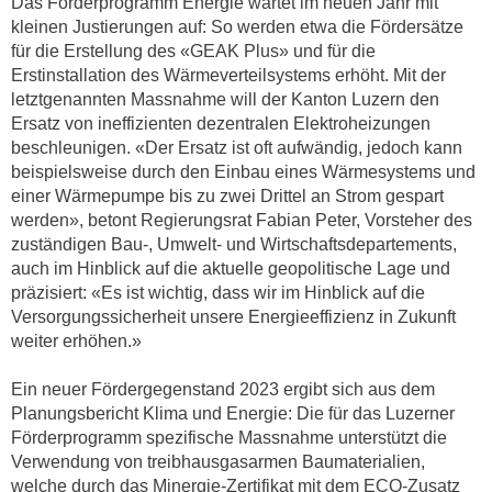
Das Förderprogramm Energie wartet im neuen Jahr mit
kleinen Justierungen auf: So werden etwa die Fördersätze
für die Erstellung des «GEAK Plus» und für die
Erstinstallation des Wärmeverteilsystems erhöht. Mit der
letztgenannten Massnahme will der Kanton Luzern den
Ersatz von ineffizienten dezentralen Elektroheizungen
beschleunigen. «Der Ersatz ist oft aufwändig, jedoch kann
beispielsweise durch den Einbau eines Wärmesystems und
einer Wärmepumpe bis zu zwei Drittel an Strom gespart
werden», betont Regierungsrat Fabian Peter, Vorsteher des
zuständigen Bau-, Umwelt- und Wirtschaftsdepartements,
auch im Hinblick auf die aktuelle geopolitische Lage und
präzisiert: «Es ist wichtig, dass wir im Hinblick auf die
Versorgungssicherheit unsere Energieeffizienz in Zukunft
weiter erhöhen.»
Ein neuer Fördergegenstand 2023 ergibt sich aus dem
Planungsbericht Klima und Energie: Die für das Luzerner
Förderprogramm spezifische Massnahme unterstützt die
Verwendung von treibhausgasarmen Baumaterialien,
welche durch das Minergie-Zertifikat mit dem ECO-Zusatz