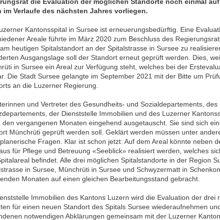
rungsrat die Evaluation der möglichen Standorte noch einmal auf.
n im Verlaufe des nächsten Jahres vorliegen.
zerner Kantonsspital in Sursee ist erneuerungsbedürftig. Eine Evaluat
hiedener Areale führte im März 2020 zum Beschluss des Regierungsrat
 am heutigen Spitalstandort an der Spitalstrasse in Sursee zu realisiere
erten Ausgangslage soll der Standort erneut geprüft werden. Dies, wei
üti in Sursee ein Areal zur Verfügung steht, welches bei der Erstevalu
ar. Die Stadt Sursee gelangte im September 2021 mit der Bitte um Prü
orts an die Luzerner Regierung.
eterinnen und Vertreter des Gesundheits- und Sozialdepartements, des
zdepartements, der Dienststelle Immobilien und des Luzerner Kantonss
in den vergangenen Monaten eingehend ausgetauscht. Sie sind sich ein
ort Münchrüti geprüft werden soll. Geklärt werden müssen unter ande
lanerische Fragen. Klar ist schon jetzt: Auf dem Areal könnte neben 
us für Pflege und Betreuung «Seeblick» realisiert werden, welches sich
italareal befindet. Alle drei möglichen Spitalstandorte in der Region S
alstrasse in Sursee, Münchrüti in Sursee und Schwyzermatt in Schenko
nden Monaten auf einen gleichen Bearbeitungsstand gebracht.
enststelle Immobilien des Kantons Luzern wird die Evaluation der drei
nten für einen neuen Standort des Spitals Sursee wiederaufnehmen und
ndenen notwendigen Abklärungen gemeinsam mit der Luzerner Kanton