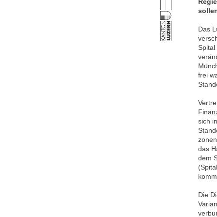
Regie
solle
Das Lu
versc
Spital
veränd
Münchr
frei w
Stand
Vertr
Finan
sich 
Stand
zonenp
das Ha
dem Sp
(Spit
komme
Die Di
Varia
verbu