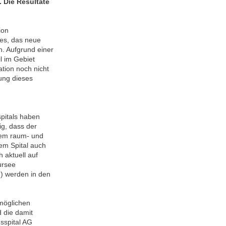
 Die Resultate
ion
es, das neue
n. Aufgrund einer
l im Gebiet
ation noch nicht
fung dieses
pitals haben
ig, dass der
rem raum- und
dem Spital auch
 aktuell auf
ursee
n) werden in den
 möglichen
 die damit
sspital AG